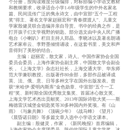
个分册，按阅读难度分级编排，对标部编小学语文教材
和教纲要求，收录适合小学1-6年级学生的中外名家名
篇、民间流传广泛的隽永诗文，由中宣部“五个一工程
奖”得主、著名文学家赵丽宏和“青春摆渡人”、儿童文
学家殷健灵联合选编并亲自导赏。书中的经典之作，是
打开孩子们文学视野的钥匙。部分选文由中央人民广播
电台《小喇叭》栏目主持人郑晶、李晓冰以及著名朗诵
艺术家牟云、李野墨倾情诵读，在这套书里，美文和声
音得到了美秒的结合。
主编：赵丽宏，散文家，诗人。中国作家协会全国
委员会委员，上海作家协会副主席，中国散文学会副会
长，《上海文学》杂志社社长，上海交通大学、华东师
范大学兼职教授。出版著作80余部，多部作品被译成
英、法、俄、意、日等多种文字在国外出版发表。曾
获“米哈伊·爱明内斯库”金色勋章、中宣部“五个一工
程”奖、新时期全国优秀散文集奖、首届冰心散文奖、
上海文学艺术杰出贡献奖、2013年国际诗歌大奖——斯
梅德雷沃城堡金钥匙奖等30多种国内外奖项。有《山
雨》《与象共舞》《顶碗少年》《战马蜂》《望月》
《晨昏诺日朗》等多篇文章入选中小学语文课本。
副主编：殷健灵，作家，《新民晚报》首席编辑，
上海作家协会主席团委员。陈伯吹国际儿童文学奖、冰