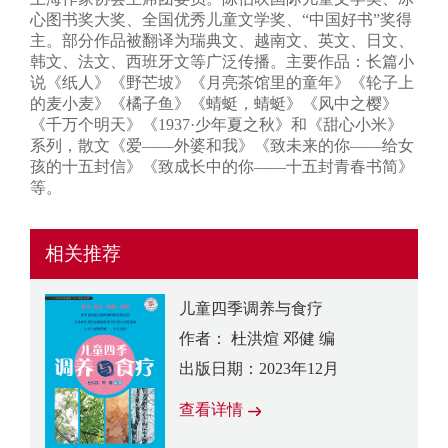
心图书奖大奖、全国优秀儿童文学奖、“中国好书”奖得
主。部分作品被翻译为瑞典文、越南文、英文、日文、
韩文、法文、西班牙文等广泛传播。主要作品：长篇小
说《纸人》《野芒坡》《月亮茶馆里的童年》《轮子上
的麦小麦》《橘子鱼》《蜻蜓，蜻蜓》《风中之樱》
《千万个明天》《1937·少年夏之秋》和《甜心小米》
系列，散文《爱——外婆和我》《致未来的你——给女
孩的十五封信》《致成长中的你——十五封青春书简》
等。
相关推荐
儿童四季调养与食疗
作者： 杜洪煊 邓健 编
出版日期：2023年12月
查看详情